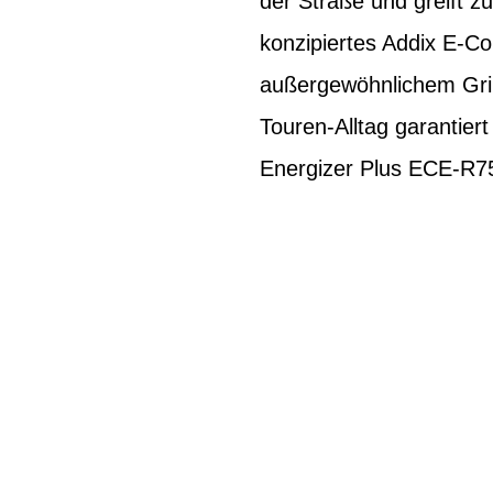
der Straße und greift z
konzipiertes Addix E-C
außergewöhnlichem Grip
Touren-Alltag garantier
Energizer Plus ECE-R75 z