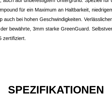
u, auch auf unbefestigtem Untergrund. Speziell für
ompound für ein Maximum an Haltbarkeit, niedrige
 auch bei hohen Geschwindigkeiten. Verlässlich
t der bewährte, 3mm starke GreenGuard. Selbstvers
ertifiziert.
SPEZIFIKATIONEN