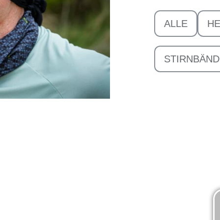
ALLE
H
STIRNBÄN